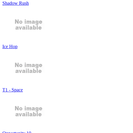
Shadow Rush
Ice Hop
T1 - Space