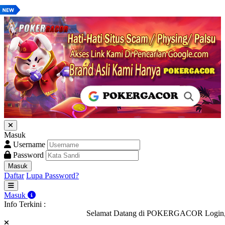
Masuk
Username
Password
Masuk
Daftar
Lupa Password?
Masuk
Info Terkini :
Selamat Datang di POKERGACOR Login, Daftar, D