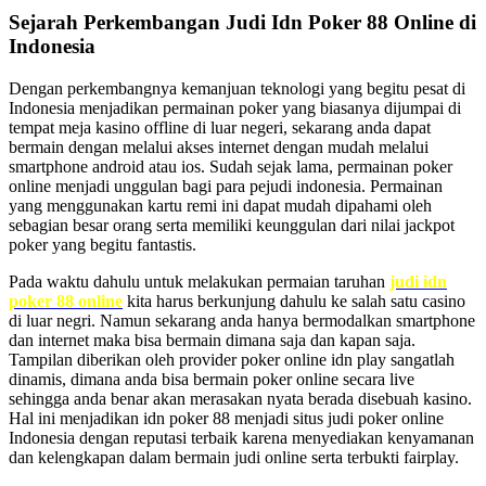
Sejarah Perkembangan Judi Idn Poker 88 Online di
Indonesia
Dengan perkembangnya kemanjuan teknologi yang begitu pesat di
Indonesia menjadikan permainan poker yang biasanya dijumpai di
tempat meja kasino offline di luar negeri, sekarang anda dapat
bermain dengan melalui akses internet dengan mudah melalui
smartphone android atau ios. Sudah sejak lama, permainan poker
online menjadi unggulan bagi para pejudi indonesia. Permainan
yang menggunakan kartu remi ini dapat mudah dipahami oleh
sebagian besar orang serta memiliki keunggulan dari nilai jackpot
poker yang begitu fantastis.
Pada waktu dahulu untuk melakukan permaian taruhan
judi idn
poker 88 online
kita harus berkunjung dahulu ke salah satu casino
di luar negri. Namun sekarang anda hanya bermodalkan smartphone
dan internet maka bisa bermain dimana saja dan kapan saja.
Tampilan diberikan oleh provider poker online idn play sangatlah
dinamis, dimana anda bisa bermain poker online secara live
sehingga anda benar akan merasakan nyata berada disebuah kasino.
Hal ini menjadikan idn poker 88 menjadi situs judi poker online
Indonesia dengan reputasi terbaik karena menyediakan kenyamanan
dan kelengkapan dalam bermain judi online serta terbukti fairplay.