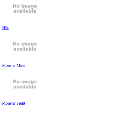
Hilo
Monster Mine
Monster Fight