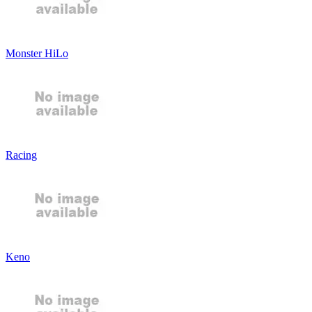
Monster HiLo
Racing
Keno