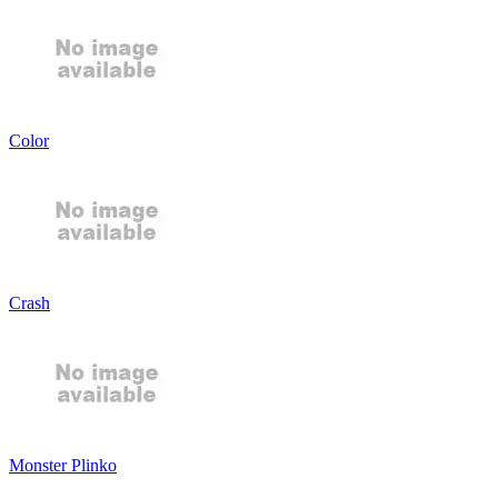
Color
Crash
Monster Plinko